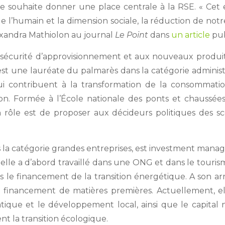
elle souhaite donner une place centrale à la RSE. « Ce
 de l’humain et la dimension sociale, la réduction de no
lexandra Mathiolon au journal
Le Point
dans
un article
publ
à la sécurité d’approvisionnement et aux nouveaux produ
 est une lauréate du palmarès dans la catégorie administr
ui contribuent à la transformation de la consommation
tion. Formée à l’École nationale des ponts et chaussée
rôle est de proposer aux décideurs politiques des scén
s la catégorie grandes entreprises, est investment manage
, elle a d’abord travaillé dans une ONG et dans le touri
ns le financement de la transition énergétique. A son arr
e financement de matières premières. Actuellement, ell
tique et le développement local, ainsi que le capital n
ent la transition écologique.