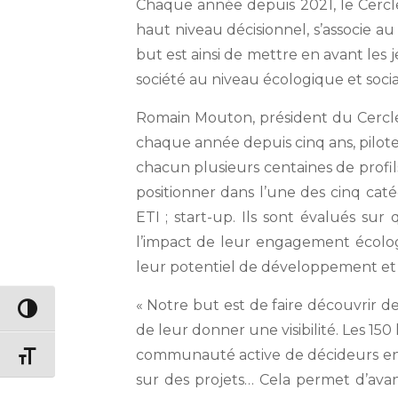
Chaque année depuis 2021, le Cercl
haut niveau décisionnel, s’associe 
but est ainsi de mettre en avant les
société au niveau écologique et socia
Romain Mouton, président du Cercle
chaque année depuis cinq ans, pilote 
chacun plusieurs centaines de profil
positionner dans l’une des cinq caté
ETI ; start-up. Ils sont évalués sur
l’impact de leur engagement écologiq
leur potentiel de développement et l
« Notre but est de faire découvrir 
Passer en contraste élevé
de leur donner une visibilité. Les 15
communauté active de décideurs eng
Changer la taille de la police
sur des projets… Cela permet d’ava