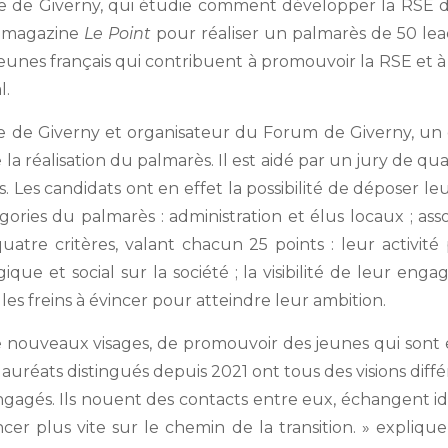
e de Giverny, qui étudie comment développer la RSE d
au magazine
Le Point
pour réaliser un palmarès de 50 lea
 jeunes français qui contribuent à promouvoir la RSE et à
l.
 de Giverny et organisateur du Forum de Giverny, un 
la réalisation du palmarès. Il est aidé par un jury de q
s. Les candidats ont en effet la possibilité de déposer l
gories du palmarès : administration et élus locaux ; asso
 quatre critères, valant chacun 25 points : leur activité
ue et social sur la société ; la visibilité de leur enga
es freins à évincer pour atteindre leur ambition.
de nouveaux visages, de promouvoir des jeunes qui son
0 lauréats distingués depuis 2021 ont tous des visions di
agés. Ils nouent des contacts entre eux, échangent idé
ncer plus vite sur le chemin de la transition. » expl