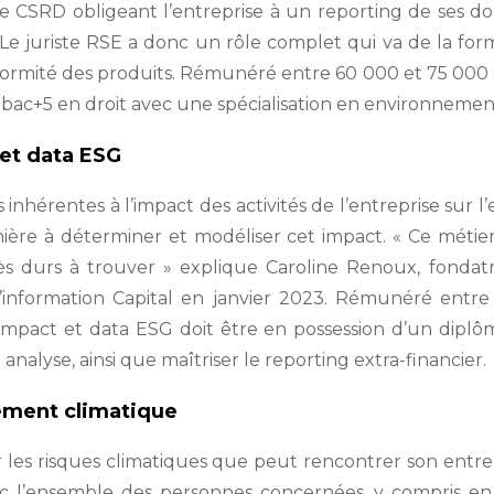
e CSRD obligeant l’entreprise à un reporting de ses don
 Le juriste RSE a donc un rôle complet qui va de la fo
onformité des produits. Rémunéré entre 60 000 et 75 000
 bac+5 en droit avec une spécialisation en environnemen
et data ESG
s inhérentes à l’impact des activités de l’entreprise sur
anière à déterminer et modéliser cet impact. « Ce méti
très durs à trouver » explique Caroline Renoux, fondat
’information Capital en janvier 2023. Rémunéré entr
impact et data ESG doit être en possession d’un dipl
analyse, ainsi que maîtriser le reporting extra-financier.
ement climatique
r les risques climatiques que peut rencontrer son entre
avec l’ensemble des personnes concernées, y compris en