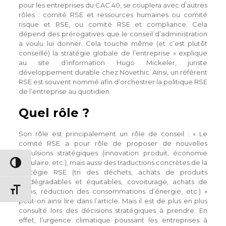
pour les entreprises du CAC 40, se couplera avec d’autres
rôles : comité RSE et ressources humaines ou comité
risque et RSE, ou comité RSE et compliance. Cela
dépend des prérogatives que le conseil d’administration
a voulu lui donner. Cela touche même (et c’est plutôt
conseillé) la stratégie globale de l’entreprise » explique
au site d’information Hugo Mickeler, juriste
développement durable chez Novethic. Ainsi, un référent
RSE est souvent nommé afin d’orchestrer la politique RSE
de l’entreprise au quotidien.
Quel rôle ?
Son rôle est principalement un rôle de conseil : « Le
comité RSE a pour rôle de proposer de nouvelles
impulsions stratégiques (innovation produit, économie
circulaire, etc.), mais aussi des traductions concrètes de la
Passer en contraste élevé
stratégie RSE (tri des déchets, achats de produits
biodégradables et équitables, co­voiturage, achats de
Changer la taille de la police
vélos, réduction des consommations d’énergie, etc.) »
peut-on ainsi lire dans l’article. Mais il est de plus en plus
consulté lors des décisions stratégiques à prendre. En
effet, l’urgence climatique poussant les entreprises à