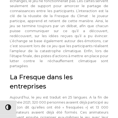
échanges, le jeu ne fonctionnerait pas. Les cartes servent
seulement de support pour amorcer le partage de
connaissances entre les participants. L’interaction est la
clé de la réussite de la Fresque du Climat : le joueur
participe, apprend et retient de cette manière. Ainsi, le
jeu se termine toujours par un débat, afin que chacun
puisse communiquer sur ce qu’il a découvert,
redécouvert, sur les idées reçues qu’il a pu évincer.
L’échange se base également autour des émotions, car
c’est souvent lors de ce jeu que les participants réalisent
l’ampleur de la catastrophe climatique. Enfin, lors de
l’étape finale, des pistes d’actions à mettre en place pour
lutter contre le réchauffement climatique sont
partagées.
La Fresque dans les
entreprises
Aujourd’hui, le jeu est traduit en 25 langues. A la fin de
l’année 2021, 320 000 personnes avaient déjà participé au
jeu (on dit qu’elles ont été « fresquées ») et 13 000
Passer en contraste élevé
animateurs avaient déjà été formés. Ces animateurs
peuvent ensuite organiser eux-mêmes le jeu avec leur