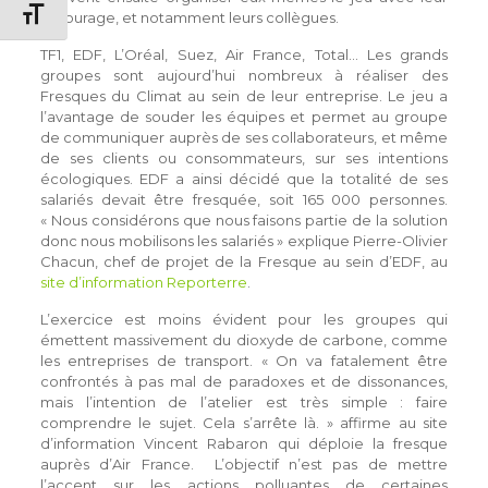
Changer la taille de la police
entourage, et notamment leurs collègues.
TF1, EDF, L’Oréal, Suez, Air France, Total… Les grands
groupes sont aujourd’hui nombreux à réaliser des
Fresques du Climat au sein de leur entreprise. Le jeu a
l’avantage de souder les équipes et permet au groupe
de communiquer auprès de ses collaborateurs, et même
de ses clients ou consommateurs, sur ses intentions
écologiques. EDF a ainsi décidé que la totalité de ses
salariés devait être fresquée, soit 165 000 personnes.
« Nous considérons que nous faisons partie de la solution
donc nous mobilisons les salariés » explique Pierre-Olivier
Chacun, chef de projet de la Fresque au sein d’EDF, au
site d’information Reporterre
.
L’exercice est moins évident pour les groupes qui
émettent massivement du dioxyde de carbone, comme
les entreprises de transport. « On va fatalement être
confrontés à pas mal de paradoxes et de dissonances,
mais l’intention de l’atelier est très simple : faire
comprendre le sujet. Cela s’arrête là. » affirme au site
d’information Vincent Rabaron qui déploie la fresque
auprès d’Air France. L’objectif n’est pas de mettre
l’accent sur les actions polluantes de certaines